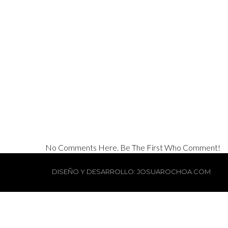
No Comments Here. Be The First Who Comment!
DISEÑO Y DESARROLLO: JOSUAROCHOA.COM