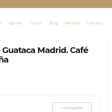
a
Agenda
Clases
Blog
Media
Contacto
 Guataca Madrid. Café
aña
+ iCal exportar