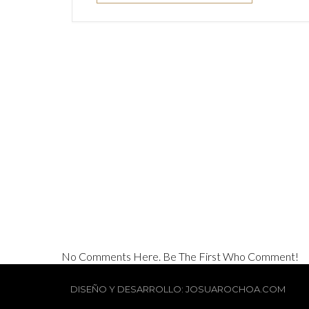
No Comments Here. Be The First Who Comment!
DISEÑO Y DESARROLLO: JOSUAROCHOA.COM