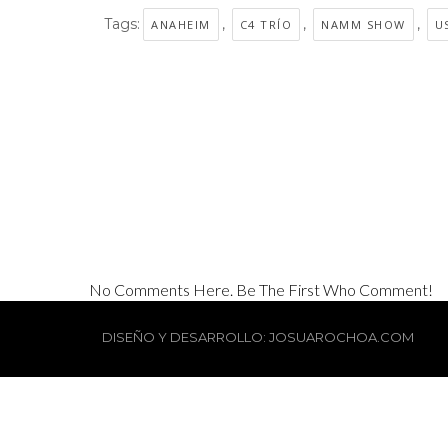
Tags:
,
,
,
ANAHEIM
C4 TRÍO
NAMM SHOW
U
No Comments Here. Be The First Who Comment!
DISEÑO Y DESARROLLO: JOSUAROCHOA.COM