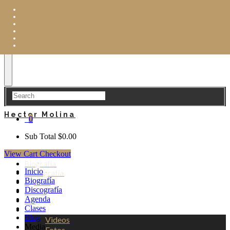
Hector Molina
0
Sub Total
$
0.00
View Cart
Checkout
Inicio
Biografía
Inicio
Discografía
Biografía
Agenda
Discografía
Clases
Agenda
Blog
Clases
Media
Blog
Videos
Media
Fotos