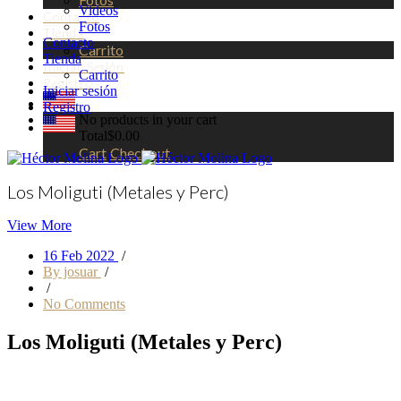
Videos
Contacto
Fotos
Tienda
Contacto
Carrito
Tienda
Iniciar Sesión
Carrito
Registro
Iniciar sesión
Registro
No products in your cart
Total
$
0.00
Cart
Checkout
Los Moliguti (Metales y Perc)
View More
16 Feb 2022
/
By josuar
/
/
No Comments
Los Moliguti (Metales y Perc)