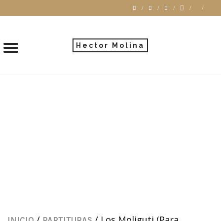
Hector Molina
/
/ Los Moliguti (Para
INICIO
PARTITURAS